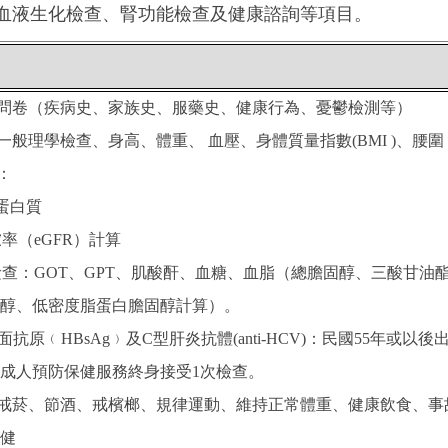
血液生化檢查、腎功能檢查及健康諮詢等項目。
問卷（疾病史、家族史、服藥史、健康行為、憂鬱檢測等）
：一般理學檢查、身高、體重、 血壓、身體質量指數(BMI )、腰圍
：
 蛋白質
濾率（eGFR）計算
化檢查：GOT、GPT、肌酸酐、血糖、血脂（總膽固醇、三酸甘油
醇、低密度脂蛋白膽固醇計算）。
表面抗原﹙HBsAg﹚及C型肝炎抗體(anti-HCV)：民國55年或以
配成人預防保健服務終身接受1次檢查。
：戒菸、節酒、戒檳榔、規律運動、維持正常體重、健康飲食、事
健