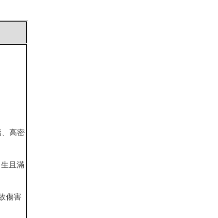
酯、高密
後出生且滿
故傷害