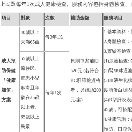
上民眾每年1次成人健康檢查。服務內容包括身體檢查、
項目
對象
次數
補助金額
服務項目
1.
基本資料：
40
歲以上
每3年1次
2.身體檢查
未滿65歲
3.實驗室檢查
55
歲以上
成人預
原則每案補助
(1)尿液檢查:
原住民、
防保健
520元 (若符合
(2)腎絲球過
罹患小兒
「健康
BC肝篩檢資格
(3)血液生
麻痺且年
加值」
者，另補助200
度脂蛋白膽固
每年1次
齡在35歲
方案
元/案)
(4)B型肝炎
以上者、
45歲，可搭
65歲以上
4.健康諮詢
民眾
預防、口腔保