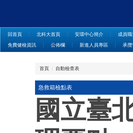
跳
到
主
要
內
回首頁
北科大首頁
安環中心簡介
成員職
容
免費健檢資訊
公佈欄
新進人員專區
承攬
區
首頁
自動檢查表
急救箱檢點表
國立臺