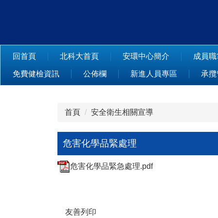
跳
到
主
要
內
回首頁
北科大首頁
安環中心簡介
成員職
容
免費健檢資訊
公佈欄
新進人員專區
承攬
區
首頁
安全衛生相關宣導
危害化學品緊處理
危害化學品緊急處理.pdf
友善列印